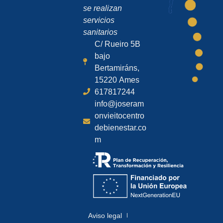
se realizan
servicios
sanitarios
C/ Rueiro 5B
bajo
Bertamiráns,
15220 Ames
617817244
info@joseram
onvieitocentro
debienestar.co
m
Aviso legal