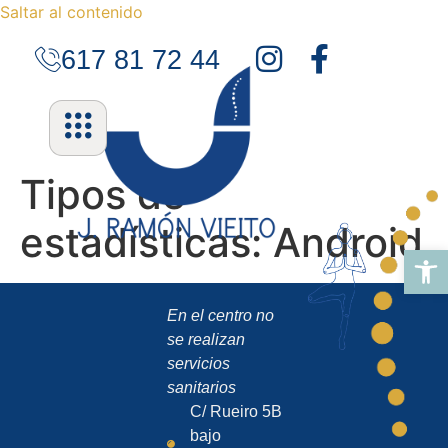
Saltar al contenido
617 81 72 44
Tipos de
estadísticas:
Android
Abrir 
En el centro no
se realizan
servicios
sanitarios
C/ Rueiro 5B
bajo